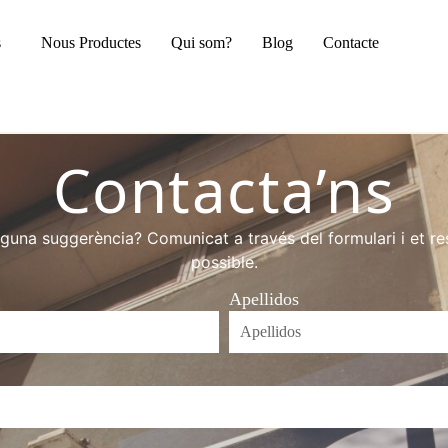
Nous Productes
Qui som?
Blog
Contacte
s
Nous Productes
Qui som?
Blog
Contacte
Contacta’ns
guna suggerència? Comunicat a través del formulari i et r
possible.
Apellidos