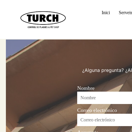
Inici
Serveis
Inici
Servei
¿Alguna pregunta? ¿Al
Nombre
Correo electrónico